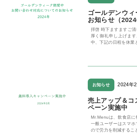
ゴールデンウィ
お知らせ（202
拝啓 時下ますますご
厚く御礼申し上げます
中、下記の日程を休業と
2024年
お知らせ
売上アップ＆コス
ペーン実施中
Mr.Menuは、飲食
一般ユーザーはスマホ
ので労力を削減することが