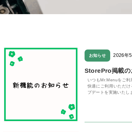
2026年
お知らせ
StorePro掲
いつもMr.Menuを
快適にご利用いただけ
プデートを実施いたしま