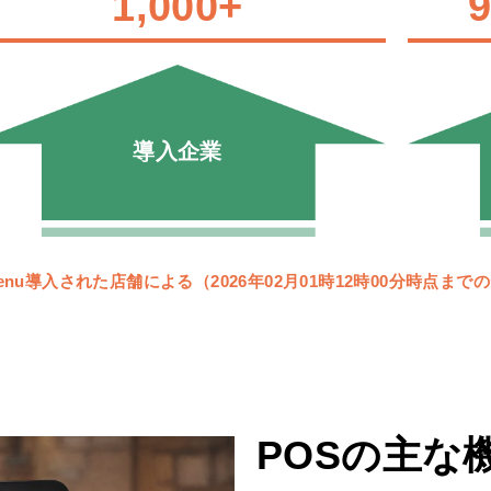
1,000
+
9
導入企業
Menu導入された店舗による（2026年02月01時12時00分時点ま
POSの主な