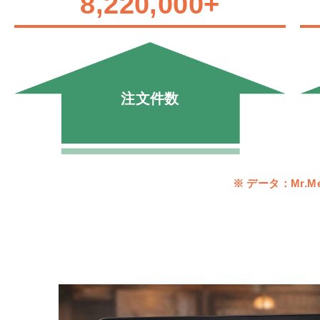
8,220,000
+
注文件数
※ データ：Mr.