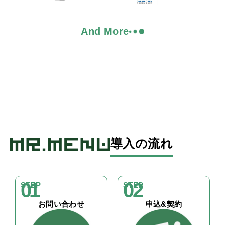
And More
導入の流れ
01
02
STEP
STEP
お問い合わせ
申込&契約