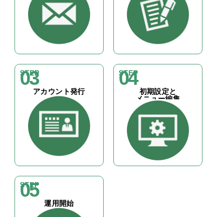
03
04
STEP
STEP
アカウント発行
初期設定と
メニュー編集
05
STEP
運用開始