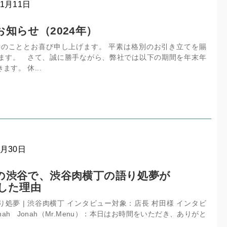
11月11日
知らせ（2024年）
栄のこととお喜び申し上げます。 平素は格別のお引き立てを賜
ます。 さて、誠に勝手ながら、弊社では以下の期間を年末年
す。 休...
8月30日
の渋谷で、渋谷肉横丁の語り処夢が
入した理由
処夢 | 渋谷肉横丁 インタビュー対象：店長 村田様 インタビ
onah Jonah（Mr.Menu）：本日はお時間をいただき、ありがと