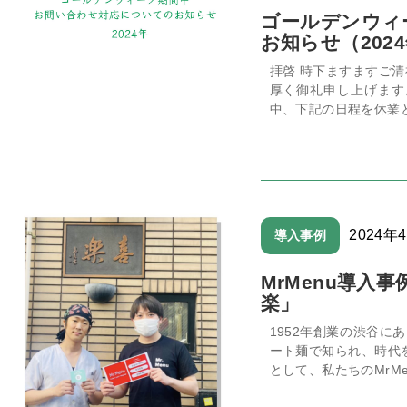
ゴールデンウィ
お知らせ（202
拝啓 時下ますますご
厚く御礼申し上げます
中、下記の日程を休業と
2024年
導入事例
MrMenu導入
楽」
1952年創業の渋谷
ート麺で知られ、時代を
として、私たちのMrMen