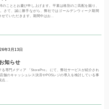
祥のこととお慶び申し上げます。平素は格別のご高配を賜り、
。さて、誠に勝手ながら、弊社ではゴールデンウィーク期間
せていただきます。期間中はお...
026年3月13日
載のお知らせ
る専門メディア 「StorePro」 にて、弊社サービスが紹介され
roは、店舗のキャッシュレス決済やPOSレジの導入を検討している事
...