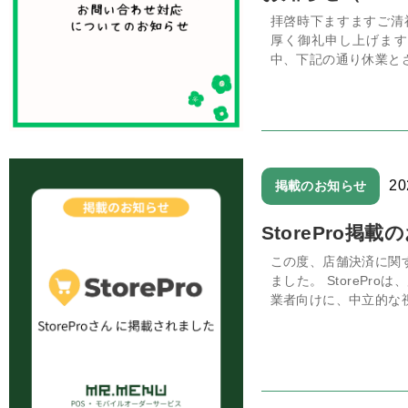
拝啓時下ますますご清
厚く御礼申し上げます
中、下記の通り休業とさ
2
掲載のお知らせ
StorePro掲
この度、店舗決済に関す
ました。 StoreP
業者向けに、中立的な視点