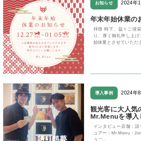
2024年
お知らせ
年末年始休業のお
拝啓 時下、益々ご清
り、厚く御礼申し上げ
始休業とさせていただきま
2024年
導入事例
観光客に大人気
Mr.Menuを導
インタビュー店舗：語り
ュアー：Mr.Menu・J
うご...