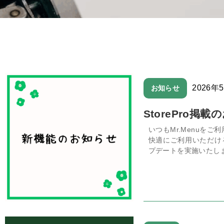
2026年
お知らせ
StorePro掲
いつもMr.Menuを
快適にご利用いただけ
プデートを実施いたしま