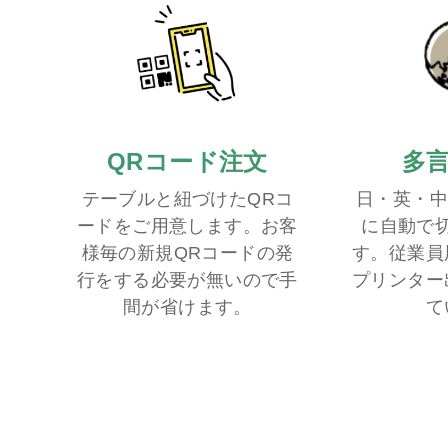
QRコード注文
多
テーブルと紐づけたQRコ
日・英・中
ードをご用意します。お客
に自動で
様毎の新規QRコードの発
す。従業員
行をする必要が無いので手
プリンター
間が省けます。
て